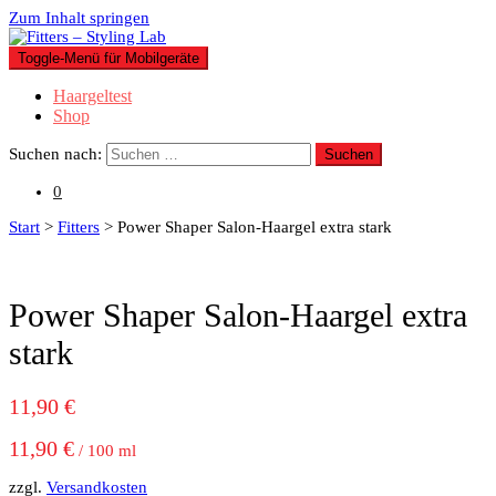
Zum Inhalt springen
Toggle-Menü für Mobilgeräte
Haargeltest
Shop
Suchen nach:
0
Start
>
Fitters
> Power Shaper Salon-Haargel extra stark
Power Shaper Salon-Haargel extra
stark
11,90
€
11,90
€
/
100
ml
zzgl.
Versandkosten