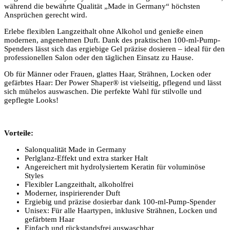
während die bewährte Qualität „Made in Germany“ höchsten
Ansprüchen gerecht wird.
Erlebe flexiblen Langzeithalt ohne Alkohol und genieße einen
modernen, angenehmen Duft. Dank des praktischen 100-ml-Pump-
Spenders lässt sich das ergiebige Gel präzise dosieren – ideal für den
professionellen Salon oder den täglichen Einsatz zu Hause.
Ob für Männer oder Frauen, glattes Haar, Strähnen, Locken oder
gefärbtes Haar: Der Power Shaper® ist vielseitig, pflegend und lässt
sich mühelos auswaschen. Die perfekte Wahl für stilvolle und
gepflegte Looks!
Vorteile:
Salonqualität Made in Germany
Perlglanz-Effekt und extra starker Halt
Angereichert mit hydrolysiertem Keratin für voluminöse
Styles
Flexibler Langzeithalt, alkoholfrei
Moderner, inspirierender Duft
Ergiebig und präzise dosierbar dank 100-ml-Pump-Spender
Unisex: Für alle Haartypen, inklusive Strähnen, Locken und
gefärbtem Haar
Einfach und rückstandsfrei auswaschbar