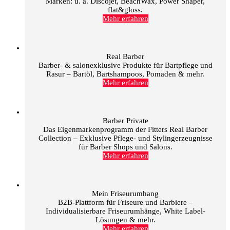
Marken: u. a. Discojet, BeachWax, Power Shaper,
flat&gloss.
Mehr erfahren
Real Barber
Barber- & salonexklusive Produkte für Bartpflege und
Rasur – Bartöl, Bartshampoos, Pomaden & mehr.
Mehr erfahren
Barber Private
Das Eigenmarkenprogramm der Fitters Real Barber
Collection – Exklusive Pflege- und Stylingerzeugnisse
für Barber Shops und Salons.
Mehr erfahren
Mein Friseurumhang
B2B-Plattform für Friseure und Barbiere –
Individualisierbare Friseurumhänge, White Label-
Lösungen & mehr.
Mehr erfahren