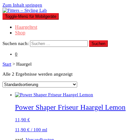
Zum Inhalt springen
Toggle-Menü für Mobilgeräte
Haargeltest
Shop
Suchen nach:
0
Start
> Haargel
Alle 2 Ergebnisse werden angezeigt
Power Shaper Friseur Haargel Lemon
11,90
€
11,90
€
/
100
ml
zzgl.
Versandkosten